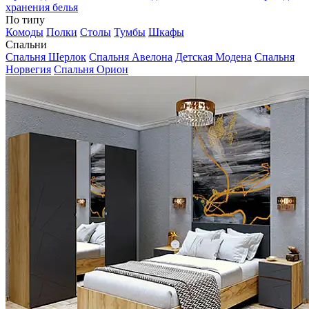
хранения белья
По типу
Комоды
Полки
Столы
Тумбы
Шкафы
Спальни
Спальня Шерлок
Спальня Авелона
Детская Модена
Спальня
Норвегия
Спальня Орион