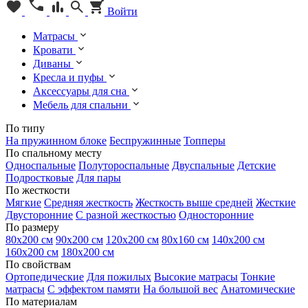
Войти
Матрасы
Кровати
Диваны
Кресла и пуфы
Аксессуары для сна
Мебель для спальни
По типу
На пружинном блоке
Беспружинные
Топперы
По спальному месту
Односпальные
Полутороспальные
Двуспальные
Детские
Подростковые
Для пары
По жесткости
Мягкие
Средняя жесткость
Жесткость выше средней
Жесткие
Двусторонние
С разной жесткостью
Односторонние
По размеру
80х200 см
90х200 см
120х200 см
80х160 см
140х200 см
160х200 см
180х200 см
По свойствам
Ортопедические
Для пожилых
Высокие матрасы
Тонкие
матрасы
С эффектом памяти
На большой вес
Анатомические
По материалам