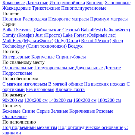
Кокосовые
Латексные
Из термовойлока
Боннель
Хлопоковые
Жаккардовые
Трикотажные
Пенополиуретановые
По цене
Новинки
Распродажа
Недорогие матрасы
Премиум матрасы
Серии
Baikal Seasons. (Байкальские Сезоны)
BaikalFest (БайкалФест)
Comfy (Комфи)
Just (Просто)
Lake Forest (Озёрный лес)
MultiFlex (МультиФлекс)
Only (Онли)
Resort (Резорт)
Sleep
Technology (Слип технолоджи)
Воздух
По типу
Интерьерные
Корпусные
Спринг-боксы
По спальному месту
Односпальные
Полутороспальные
Двуспальные
Детские
Подростковые
По особенностям
С мягким изголовьем
В мягкой обивке
На высоких ножках
С
бортиками
Без изголовья
Кровать-тахта
По размеру
90х200 см
120х200 см
140х200 см
160х200 см
180х200 см
По цвету
Бежевые
Синие
Серые
Зеленые
Коричневые
Розовые
Оранжевые
По наполнению
Под подъемный механизм
Под ортопедическое основание
С
ящиками