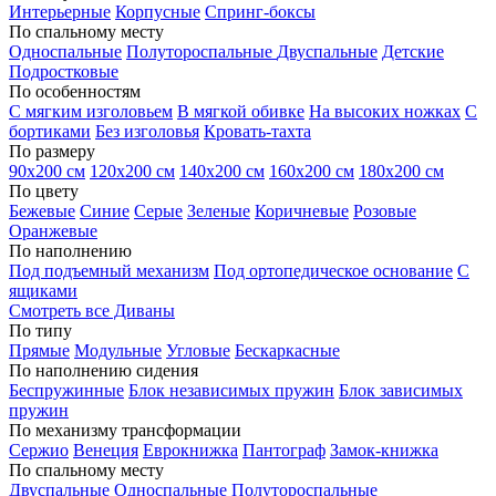
Интерьерные
Корпусные
Спринг-боксы
По спальному месту
Односпальные
Полутороспальные
Двуспальные
Детские
Подростковые
По особенностям
С мягким изголовьем
В мягкой обивке
На высоких ножках
С
бортиками
Без изголовья
Кровать-тахта
По размеру
90х200 см
120х200 см
140х200 см
160х200 см
180х200 см
По цвету
Бежевые
Синие
Серые
Зеленые
Коричневые
Розовые
Оранжевые
По наполнению
Под подъемный механизм
Под ортопедическое основание
С
ящиками
Смотреть все Диваны
По типу
Прямые
Модульные
Угловые
Бескаркасные
По наполнению сидения
Беспружинные
Блок независимых пружин
Блок зависимых
пружин
По механизму трансформации
Сержио
Венеция
Еврокнижка
Пантограф
Замок-книжка
По спальному месту
Двуспальные
Односпальные
Полутороспальные