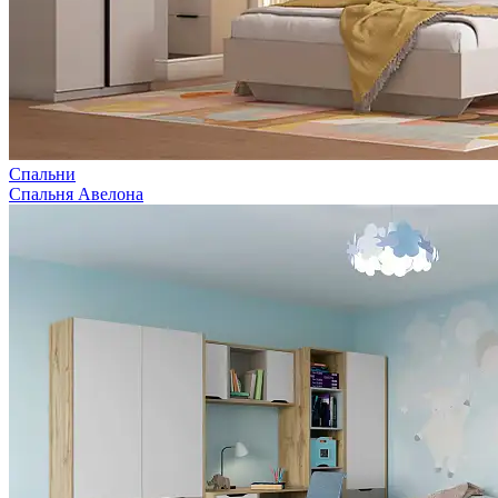
Спальни
Спальня Авелона