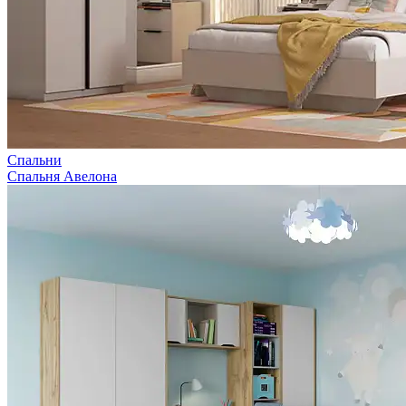
Спальни
Спальня Авелона