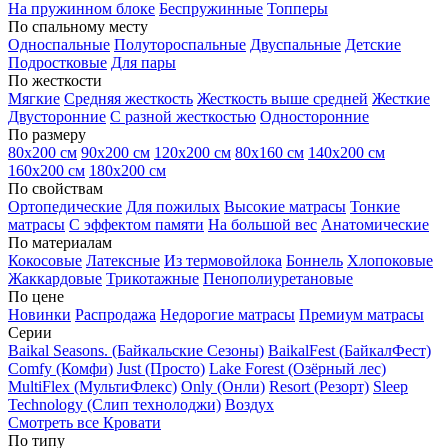
На пружинном блоке
Беспружинные
Топперы
По спальному месту
Односпальные
Полутороспальные
Двуспальные
Детские
Подростковые
Для пары
По жесткости
Мягкие
Средняя жесткость
Жесткость выше средней
Жесткие
Двусторонние
С разной жесткостью
Односторонние
По размеру
80х200 см
90х200 см
120х200 см
80х160 см
140х200 см
160х200 см
180х200 см
По свойствам
Ортопедические
Для пожилых
Высокие матрасы
Тонкие
матрасы
С эффектом памяти
На большой вес
Анатомические
По материалам
Кокосовые
Латексные
Из термовойлока
Боннель
Хлопоковые
Жаккардовые
Трикотажные
Пенополиуретановые
По цене
Новинки
Распродажа
Недорогие матрасы
Премиум матрасы
Серии
Baikal Seasons. (Байкальские Сезоны)
BaikalFest (БайкалФест)
Comfy (Комфи)
Just (Просто)
Lake Forest (Озёрный лес)
MultiFlex (МультиФлекс)
Only (Онли)
Resort (Резорт)
Sleep
Technology (Слип технолоджи)
Воздух
Смотреть все Кровати
По типу