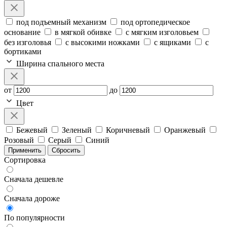
под подъемный механизм
под ортопедическое
основание
в мягкой обивке
с мягким изголовьем
без изголовья
с высокими ножками
с ящиками
с
бортиками
Ширина спального места
от
до
Цвет
Бежевый
Зеленый
Коричневый
Оранжевый
Розовый
Серый
Синий
Применить
Сбросить
Сортировка
Сначала дешевле
Сначала дороже
По популярности