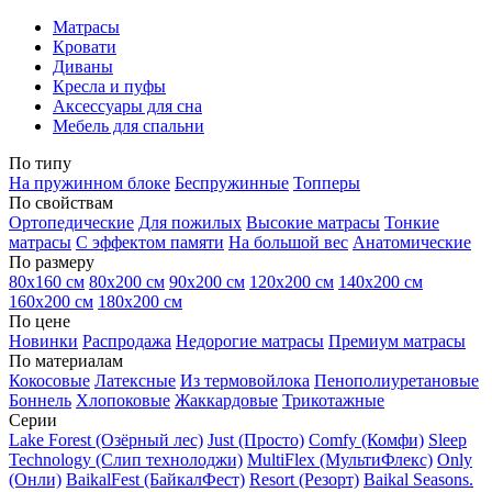
Матрасы
Кровати
Диваны
Кресла и пуфы
Аксессуары для сна
Мебель для спальни
По типу
На пружинном блоке
Беспружинные
Топперы
По свойствам
Ортопедические
Для пожилых
Высокие матрасы
Тонкие
матрасы
С эффектом памяти
На большой вес
Анатомические
По размеру
80х160 см
80х200 см
90х200 см
120х200 см
140х200 см
160х200 см
180х200 см
По цене
Новинки
Распродажа
Недорогие матрасы
Премиум матрасы
По материалам
Кокосовые
Латексные
Из термовойлока
Пенополиуретановые
Боннель
Хлопоковые
Жаккардовые
Трикотажные
Серии
Lake Forest (Озёрный лес)
Just (Просто)
Comfy (Комфи)
Sleep
Technology (Слип технолоджи)
MultiFlex (МультиФлекс)
Only
(Онли)
BaikalFest (БайкалФест)
Resort (Резорт)
Baikal Seasons.