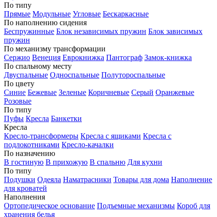
По типу
Прямые
Модульные
Угловые
Бескаркасные
По наполнению сидения
Беспружинные
Блок независимых пружин
Блок зависимых
пружин
По механизму трансформации
Сержио
Венеция
Еврокнижка
Пантограф
Замок-книжка
По спальному месту
Двуспальные
Односпальные
Полутороспальные
По цвету
Синие
Бежевые
Зеленые
Коричневые
Серый
Оранжевые
Розовые
По типу
Пуфы
Кресла
Банкетки
Кресла
Кресло-трансформеры
Кресла с ящиками
Кресла с
подлокотниками
Кресло-качалки
По назначению
В гостиную
В прихожую
В спальню
Для кухни
По типу
Подушки
Одеяла
Наматрасники
Товары для дома
Наполнение
для кроватей
Наполнения
Ортопедическое основание
Подъемные механизмы
Короб для
хранения белья