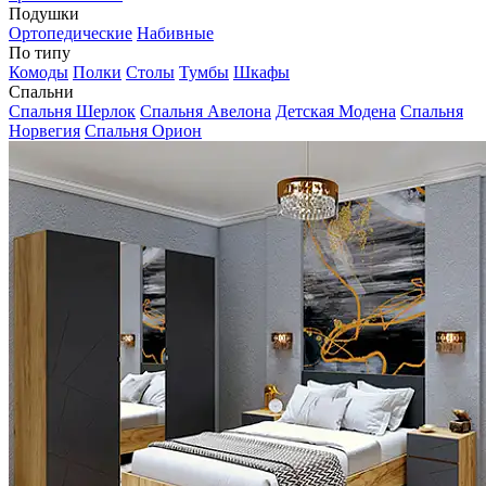
Подушки
Ортопедические
Набивные
По типу
Комоды
Полки
Столы
Тумбы
Шкафы
Спальни
Спальня Шерлок
Спальня Авелона
Детская Модена
Спальня
Норвегия
Спальня Орион