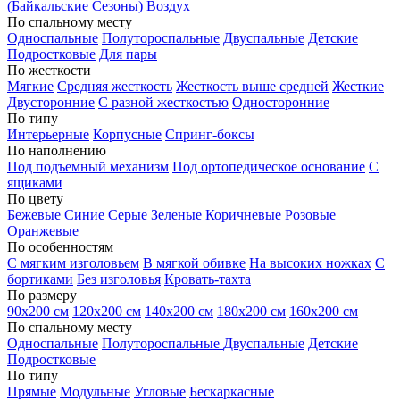
(Байкальские Сезоны)
Воздух
По спальному месту
Односпальные
Полутороспальные
Двуспальные
Детские
Подростковые
Для пары
По жесткости
Мягкие
Средняя жесткость
Жесткость выше средней
Жесткие
Двусторонние
С разной жесткостью
Односторонние
По типу
Интерьерные
Корпусные
Спринг-боксы
По наполнению
Под подъемный механизм
Под ортопедическое основание
С
ящиками
По цвету
Бежевые
Синие
Серые
Зеленые
Коричневые
Розовые
Оранжевые
По особенностям
С мягким изголовьем
В мягкой обивке
На высоких ножках
С
бортиками
Без изголовья
Кровать-тахта
По размеру
90х200 см
120х200 см
140х200 см
180х200 см
160х200 см
По спальному месту
Односпальные
Полутороспальные
Двуспальные
Детские
Подростковые
По типу
Прямые
Модульные
Угловые
Бескаркасные