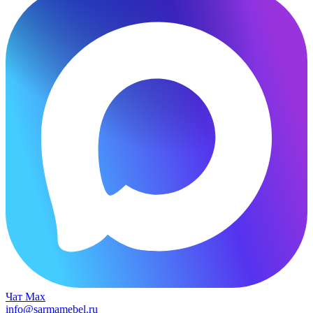
Чат Max
info@sarmamebel.ru