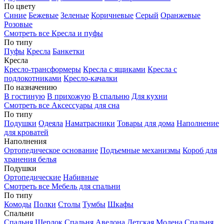
По цвету
Синие
Бежевые
Зеленые
Коричневые
Серый
Оранжевые
Розовые
Смотреть все Кресла и пуфы
По типу
Пуфы
Кресла
Банкетки
Кресла
Кресло-трансформеры
Кресла с ящиками
Кресла с
подлокотниками
Кресло-качалки
По назначению
В гостиную
В прихожую
В спальню
Для кухни
Смотреть все Аксессуары для сна
По типу
Подушки
Одеяла
Наматрасники
Товары для дома
Наполнение
для кроватей
Наполнения
Ортопедическое основание
Подъемные механизмы
Короб для
хранения белья
Подушки
Ортопедические
Набивные
Смотреть все Мебель для спальни
По типу
Комоды
Полки
Столы
Тумбы
Шкафы
Спальни
Спальня Шерлок
Спальня Авелона
Детская Модена
Спальня