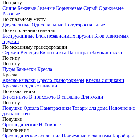
По цвету
Синие
Бежевые
Зеленые
Коричневые
Серый
Оранжевые
Розовые
По спальному месту
Двуспальные
Односпальные
Полутороспальные
По наполнению сидения
Беспружинные
Блок независимых пружин
Блок зависимых
пружин
По механизму трансформации
Сержио
Венеция
Еврокнижка
Пантограф
Замок-книжка
По типу
По типу
Пуфы
Банкетки
Кресла
Кресла
Кресло-качалки
Кресло-трансформеры
Кресла с ящиками
Кресла с подлокотниками
По назначению
В гостиную
В прихожую
В спальню
Для кухни
По типу
Подушки
Одеяла
Наматрасники
Товары для дома
Наполнение
для кроватей
Подушки
Ортопедические
Набивные
Наполнения
Ортопедическое основание
Подъемные механизмы
Короб для