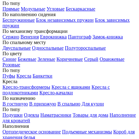
По типу
Прямые
Модульные
Угловые
Бескаркасные
По наполнению сидения
Беспружинные
Блок независимых пружин
Блок зависимых
пружин
По механизму трансформации
Сержио
Венеция
Еврокнижка
Пантограф
Замок-книжка
По спальному месту
Двуспальные
Односпальные
Полутороспальные
По цвету
Синие
Бежевые
Зеленые
Коричневые
Серый
Оранжевые
Розовые
По типу
Пуфы
Кресла
Банкетки
Кресла
Кресло-трансформеры
Кресла с ящиками
Кресла с
подлокотниками
Кресло-качалки
По назначению
В гостиную
В прихожую
В спальню
Для кухни
По типу
Подушки
Одеяла
Наматрасники
Товары для дома
Наполнение
для кроватей
Наполнения
Ортопедическое основание
Подъемные механизмы
Короб для
хранения белья