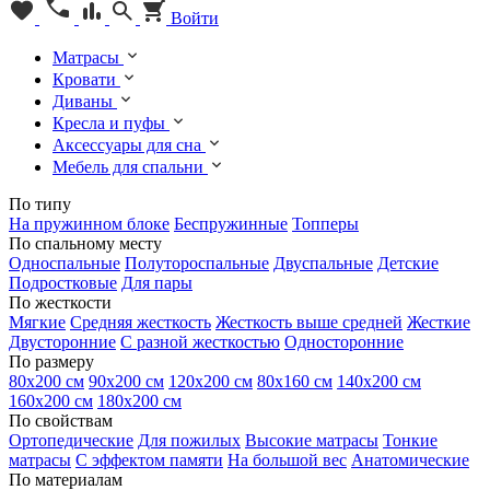
Войти
Матрасы
Кровати
Диваны
Кресла и пуфы
Аксессуары для сна
Мебель для спальни
По типу
На пружинном блоке
Беспружинные
Топперы
По спальному месту
Односпальные
Полутороспальные
Двуспальные
Детские
Подростковые
Для пары
По жесткости
Мягкие
Средняя жесткость
Жесткость выше средней
Жесткие
Двусторонние
С разной жесткостью
Односторонние
По размеру
80х200 см
90х200 см
120х200 см
80х160 см
140х200 см
160х200 см
180х200 см
По свойствам
Ортопедические
Для пожилых
Высокие матрасы
Тонкие
матрасы
С эффектом памяти
На большой вес
Анатомические
По материалам