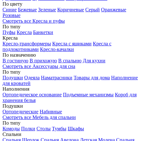
По цвету
Синие
Бежевые
Зеленые
Коричневые
Серый
Оранжевые
Розовые
Смотреть все Кресла и пуфы
По типу
Пуфы
Кресла
Банкетки
Кресла
Кресло-трансформеры
Кресла с ящиками
Кресла с
подлокотниками
Кресло-качалки
По назначению
В гостиную
В прихожую
В спальню
Для кухни
Смотреть все Аксессуары для сна
По типу
Подушки
Одеяла
Наматрасники
Товары для дома
Наполнение
для кроватей
Наполнения
Ортопедическое основание
Подъемные механизмы
Короб для
хранения белья
Подушки
Ортопедические
Набивные
Смотреть все Мебель для спальни
По типу
Комоды
Полки
Столы
Тумбы
Шкафы
Спальни
Спальня Шерлок
Спальня Авелона
Детская Модена
Спальня