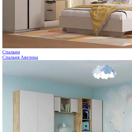
Спальни
Спальня Авелона