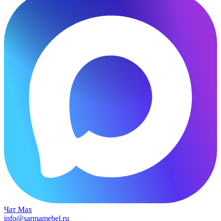
Чат Max
info@sarmamebel.ru