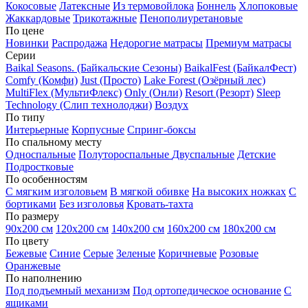
Кокосовые
Латексные
Из термовойлока
Боннель
Хлопоковые
Жаккардовые
Трикотажные
Пенополиуретановые
По цене
Новинки
Распродажа
Недорогие матрасы
Премиум матрасы
Серии
Baikal Seasons. (Байкальские Сезоны)
BaikalFest (БайкалФест)
Comfy (Комфи)
Just (Просто)
Lake Forest (Озёрный лес)
MultiFlex (МультиФлекс)
Only (Онли)
Resort (Резорт)
Sleep
Technology (Слип технолоджи)
Воздух
По типу
Интерьерные
Корпусные
Спринг-боксы
По спальному месту
Односпальные
Полутороспальные
Двуспальные
Детские
Подростковые
По особенностям
С мягким изголовьем
В мягкой обивке
На высоких ножках
С
бортиками
Без изголовья
Кровать-тахта
По размеру
90х200 см
120х200 см
140х200 см
160х200 см
180х200 см
По цвету
Бежевые
Синие
Серые
Зеленые
Коричневые
Розовые
Оранжевые
По наполнению
Под подъемный механизм
Под ортопедическое основание
С
ящиками