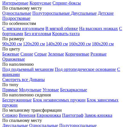
Интерьерные
Корпусные
Спринг-боксы
По спальному месту
Односпальные
Полутороспальные
Двуспальные
Детские
Подростковые
По особенностям
С мягким изголовьем
В мягкой обивке
На высоких ножках
С
бортиками
Без изголовья
Кровать-тахта
По размеру
90х200 см
120х200 см
140х200 см
160х200 см
180х200 см
По цвету
Бежевые
Синие
Серые
Зеленые
Коричневые
Розовые
Оранжевые
По наполнению
Под подъемный механизм
Под ортопедическое основание
С
ящиками
Смотреть все Диваны
По типу
Прямые
Модульные
Угловые
Бескаркасные
По наполнению сидения
Беспружинные
Блок независимых пружин
Блок зависимых
пружин
По механизму трансформации
Сержио
Венеция
Еврокнижка
Пантограф
Замок-книжка
По спальному месту
Двуспальные
Односпальные
Полутороспальные