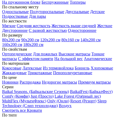
На пружинном блоке
Беспружинные
Топперы
По спальному месту
Односпальные
Полутороспальные
Двуспальные
Детские
Подростковые
Для пары
По жесткости
Мягкие
Средняя жесткость
Жесткость выше средней
Жесткие
Двусторонние
С разной жесткостью
Односторонние
По размеру
80х200 см
90х200 см
120х200 см
80х160 см
140х200 см
160х200 см
180х200 см
По свойствам
Ортопедические
Для пожилых
Высокие матрасы
Тонкие
матрасы
С эффектом памяти
На большой вес
Анатомические
По материалам
Кокосовые
Латексные
Из термовойлока
Боннель
Хлопоковые
Жаккардовые
Трикотажные
Пенополиуретановые
По цене
Новинки
Распродажа
Недорогие матрасы
Премиум матрасы
Серии
Baikal Seasons. (Байкальские Сезоны)
BaikalFest (БайкалФест)
Comfy (Комфи)
Just (Просто)
Lake Forest (Озёрный лес)
MultiFlex (МультиФлекс)
Only (Онли)
Resort (Резорт)
Sleep
Technology (Слип технолоджи)
Воздух
Смотреть все Кровати
По типу