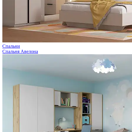
Спальни
Спальня Авелона