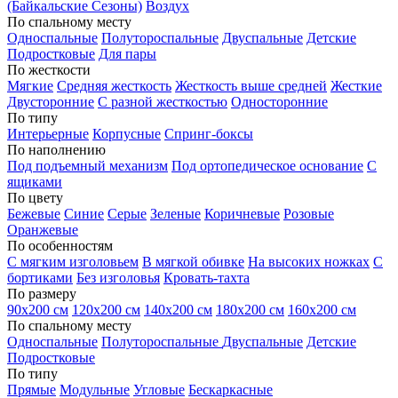
(Байкальские Сезоны)
Воздух
По спальному месту
Односпальные
Полутороспальные
Двуспальные
Детские
Подростковые
Для пары
По жесткости
Мягкие
Средняя жесткость
Жесткость выше средней
Жесткие
Двусторонние
С разной жесткостью
Односторонние
По типу
Интерьерные
Корпусные
Спринг-боксы
По наполнению
Под подъемный механизм
Под ортопедическое основание
С
ящиками
По цвету
Бежевые
Синие
Серые
Зеленые
Коричневые
Розовые
Оранжевые
По особенностям
С мягким изголовьем
В мягкой обивке
На высоких ножках
С
бортиками
Без изголовья
Кровать-тахта
По размеру
90х200 см
120х200 см
140х200 см
180х200 см
160х200 см
По спальному месту
Односпальные
Полутороспальные
Двуспальные
Детские
Подростковые
По типу
Прямые
Модульные
Угловые
Бескаркасные