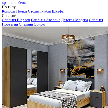
хранения белья
По типу
Комоды
Полки
Столы
Тумбы
Шкафы
Спальни
Спальня Шерлок
Спальня Авелона
Детская Модена
Спальня
Норвегия
Спальня Орион