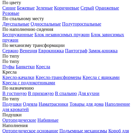
По цвету
Синие
Бежевые
Зеленые
Коричневые
Серый
Оранжевые
Розовые
По спальному месту
Двуспальные
Односпальные
Полутороспальные
По наполнению сидения
Беспружинные
Блок независимых пружин
Блок зависимых
пружин
По механизму трансформации
Сержио
Венеция
Еврокнижка
Пантограф
Замок-книжка
По типу
По типу
Пуфы
Банкетки
Кресла
Кресла
Кресло-качалки
Кресло-трансформеры
Кресла с ящиками
Кресла с подлокотниками
По назначению
В гостиную
В прихожую
В спальню
Для кухни
По типу
Подушки
Одеяла
Наматрасники
Товары для дома
Наполнение
для кроватей
Подушки
Ортопедические
Набивные
Наполнения
Ортопедическое основание
Подъемные механизмы
Короб для