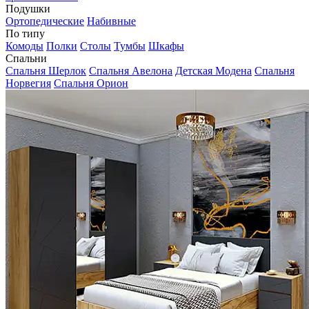
Подушки
Ортопедические
Набивные
По типу
Комоды
Полки
Столы
Тумбы
Шкафы
Спальни
Спальня Шерлок
Спальня Авелона
Детская Модена
Спальня
Норвегия
Спальня Орион