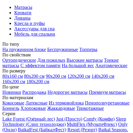
Матрасы
Кровати
Диваны
Кресла и пуфы
Аксессуары для сна
Мебель для спальни
По типу
На пружинном блоке
Беспружинные
Топперы
По свойствам
Ортопедические
Для пожилых
Высокие матрасы
Тонкие
матрасы
С эффектом памяти
На большой вес
Анатомические
По размеру
80х160 см
80х200 см
90х200 см
120х200 см
140х200 см
160х200 см
180х200 см
По цене
Новинки
Распродажа
Недорогие матрасы
Премиум матрасы
По материалам
Кокосовые
Латексные
Из термовойлока
Пенополиуретановые
Боннель
Хлопоковые
Жаккардовые
Трикотажные
Серии
Lake Forest (Озёрный лес)
Just (Просто)
Comfy (Комфи)
Sleep
Technology (Слип технолоджи)
MultiFlex (МультиФлекс)
Only
(Онли)
BaikalFest (БайкалФест)
Resort (Резорт)
Baikal Seasons.